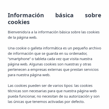
ES
928
RE
MENU
Información básica sobre
EN
cookies
Bienvenido
800
DE
AGH & SPA
Bienvenido/a a la información básica sobre las cookies
000
Descansa
FR
de la página web.
Habitaciones
Experimenta
Una cookie o galleta informática es un pequeño archivo
de información que se guarda en su ordenador,
Paquetes
“smartphone” o tableta cada vez que visita nuestra
Mímate
página web. Algunas cookies son nuestras y otras
pertenecen a empresas externas que prestan servicios
Aquaplus Spa
Degusta
para nuestra página web.
Gastronomía
Las cookies pueden ser de varios tipos: las cookies
Celebra
técnicas son necesarias para que nuestra página web
pueda funcionar, no necesitan de su autorización y son
Eventos
Aprovecha
las únicas que tenemos activadas por defecto.