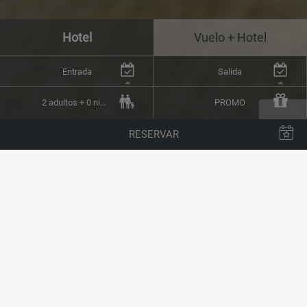
Hotel
Vuelo + Hotel
Entrada
Salida
2 adultos + 0 niños
PROMO
RESERVAR
AQUAPLUS SPA, SALUD Y
BIENESTAR EN PLENO
CENTRO DE LANZAROTE
El descanso que te mereces, el bienestar