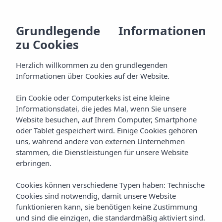
DE
928
BU
MENU
Grundlegende Informationen
ES
zu Cookies
Willkommen
800
EN
AGH & SPA
Herzlich willkommen zu den grundlegenden
000
Erholen
FR
Informationen über Cookies auf der Website.
Zimmer
Erleben Sie
Ein Cookie oder Computerkeks ist eine kleine
Informationsdatei, die jedes Mal, wenn Sie unsere
Pakete
Website besuchen, auf Ihrem Computer, Smartphone
Verwöhnen
oder Tablet gespeichert wird. Einige Cookies gehören
uns, während andere von externen Unternehmen
Aqua Plus Spa
Verkosten
stammen, die Dienstleistungen für unsere Website
erbringen.
Gastronomie
Feiern
Cookies können verschiedene Typen haben: Technische
Cookies sind notwendig, damit unsere Website
Ereignisse
Genießen
funktionieren kann, sie benötigen keine Zustimmung
und sind die einzigen, die standardmäßig aktiviert sind.