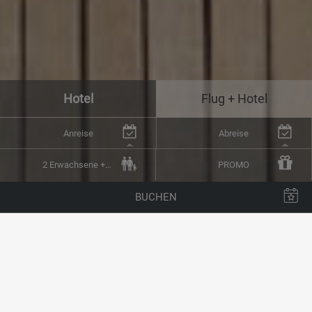
Hotel
Flug + Hotel
Anreise
Abreise
2 Erwachsene + 0 Kinder (1 Zimmer)
PROMO
BUCHEN
FOTOGALLERIE
Entdecken Sie mit unserer