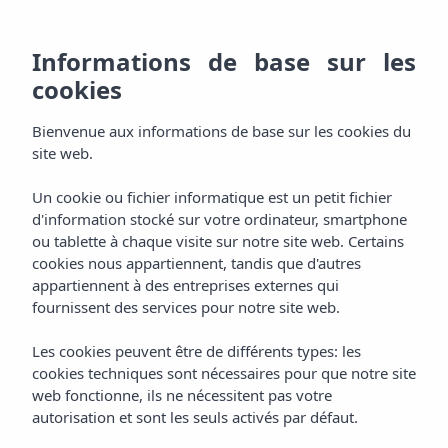
FR
928
RÉ
MENU
Informations de base sur les
ES
cookies
Bienvenus
800
EN
AGH & SPA
Bienvenue aux informations de base sur les cookies du
000
Reposez-vous
DE
site web.
Chambres
Expérimentez
Un cookie ou fichier informatique est un petit fichier
d'information stocké sur votre ordinateur, smartphone
Services
ou tablette à chaque visite sur notre site web. Certains
Détendez-vous
cookies nous appartiennent, tandis que d'autres
appartiennent à des entreprises externes qui
Aquaplus Spa
Dégustez
fournissent des services pour notre site web.
Gastronomie
Les cookies peuvent être de différents types: les
Célébrez
cookies techniques sont nécessaires pour que notre site
web fonctionne, ils ne nécessitent pas votre
Événements
Profitez
autorisation et sont les seuls activés par défaut.