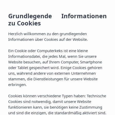
DE
928
BU
MENU
Grundlegende Informationen
ES
zu Cookies
Willkommen
800
EN
AGH & SPA
Herzlich willkommen zu den grundlegenden
000
Erholen
FR
Informationen über Cookies auf der Website.
Zimmer
Erleben Sie
Ein Cookie oder Computerkeks ist eine kleine
Informationsdatei, die jedes Mal, wenn Sie unsere
Pakete
Website besuchen, auf Ihrem Computer, Smartphone
Verwöhnen
oder Tablet gespeichert wird. Einige Cookies gehören
uns, während andere von externen Unternehmen
Aqua Plus Spa
Verkosten
stammen, die Dienstleistungen für unsere Website
erbringen.
Gastronomie
Feiern
Cookies können verschiedene Typen haben: Technische
Cookies sind notwendig, damit unsere Website
Ereignisse
Genießen
funktionieren kann, sie benötigen keine Zustimmung
und sind die einzigen, die standardmäßig aktiviert sind.