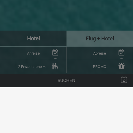
Hotel
Flug + Hotel
Anreise
Abreise
2 Erwachsene + 0 Kinder (1 Zimmer)
PROMO
BUCHEN
< zurück zu ZIMMER
WILLKOMMEN IM
ARRECIFE GRAN HOTEL &
SPA