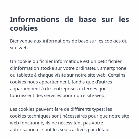
FR
928
RÉ
MENU
Informations de base sur les
ES
cookies
Bienvenus
800
EN
AGH & SPA
Bienvenue aux informations de base sur les cookies du
000
Reposez-vous
DE
site web.
Chambres
Expérimentez
Un cookie ou fichier informatique est un petit fichier
d'information stocké sur votre ordinateur, smartphone
Services
ou tablette à chaque visite sur notre site web. Certains
Détendez-vous
cookies nous appartiennent, tandis que d'autres
appartiennent à des entreprises externes qui
Aquaplus Spa
Dégustez
fournissent des services pour notre site web.
Gastronomie
Les cookies peuvent être de différents types: les
Célébrez
cookies techniques sont nécessaires pour que notre site
web fonctionne, ils ne nécessitent pas votre
Événements
Profitez
autorisation et sont les seuls activés par défaut.