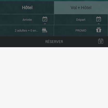
Hôtel
Vol + Hôtel
Arrivée
Départ
2 adultes + 0 enfants (1 chambre)
PROMO
RÉSERVER
retourner aux CHAMBRES
BIENVENUE À ARRECIFE
GRAN HOTEL & SPA
Son excellent emplacement à proximité
du centre historique et de la zone