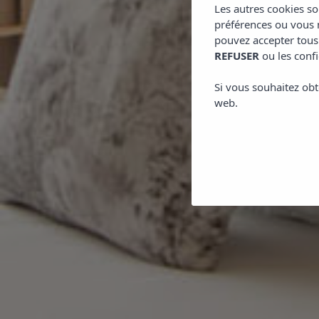
Les autres cookies so
préférences ou vous m
pouvez accepter tous
REFUSER
ou les confi
Si vous souhaitez obt
web.