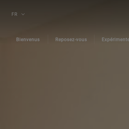
FR
ES
Bienvenus
Reposez-vous
Expériment
EN
AGH & SPA
Chambres
Services
DE