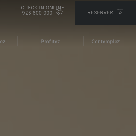
CHECK IN ONLINE
RÉSERVER
928 800 000
rez
Profitez
Contemplez
ents
Offres et Promotions
Galerie