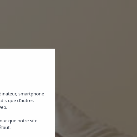
ordinateur, smartphone
ndis que d'autres
web.
our que notre site
NO
éfaut.