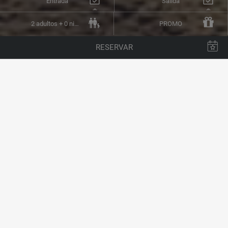
Entrada
Salida
2 adultos + 0 niños
PROMO
RESERVAR
GESTIONA TU RESERVA
RESERVAR