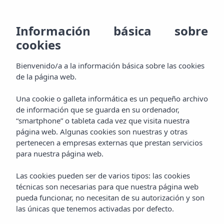
ES
928
RE
MENU
Información básica sobre
EN
cookies
Bienvenido
800
DE
AGH & SPA
Bienvenido/a a la información básica sobre las cookies
000
Descansa
FR
de la página web.
Habitaciones
Experimenta
Una cookie o galleta informática es un pequeño archivo
de información que se guarda en su ordenador,
Paquetes
“smartphone” o tableta cada vez que visita nuestra
Mímate
página web. Algunas cookies son nuestras y otras
pertenecen a empresas externas que prestan servicios
Aquaplus Spa
Degusta
para nuestra página web.
Gastronomía
Las cookies pueden ser de varios tipos: las cookies
Celebra
técnicas son necesarias para que nuestra página web
pueda funcionar, no necesitan de su autorización y son
Eventos
Aprovecha
las únicas que tenemos activadas por defecto.