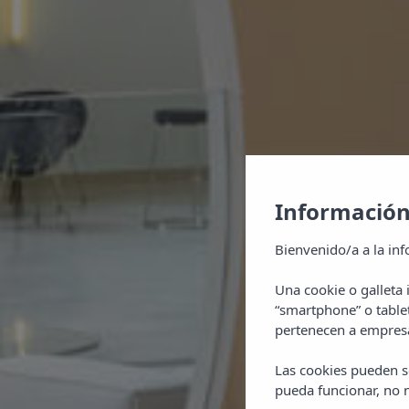
Información
Bienvenido/a a la inf
Una cookie o galleta
“smartphone” o table
pertenecen a empresa
Las cookies pueden se
pueda funcionar, no n