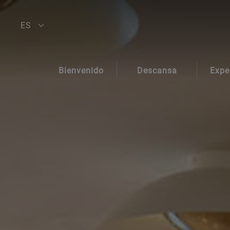
ES
EN
Bienvenido
Descansa
Expe
DE
AGH & SPA
Habitaciones
Pa
FR