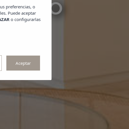
NTACTO
us preferencias, o
les. Puede aceptar
AZAR
o configurarlas
Aceptar