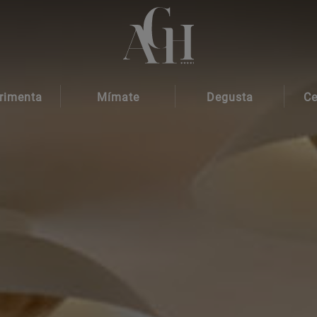
rimenta
Mímate
Degusta
Ce
quetes
Aquaplus Spa
Gastronomía
Ev