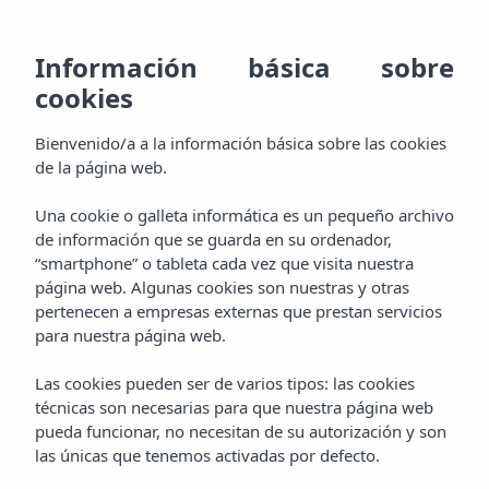
ES
928
RE
MENU
Información básica sobre
EN
cookies
Bienvenido
800
DE
AGH & SPA
Bienvenido/a a la información básica sobre las cookies
000
Descansa
FR
de la página web.
Habitaciones
Experimenta
Una cookie o galleta informática es un pequeño archivo
de información que se guarda en su ordenador,
Paquetes
“smartphone” o tableta cada vez que visita nuestra
Mímate
página web. Algunas cookies son nuestras y otras
pertenecen a empresas externas que prestan servicios
Aquaplus Spa
Degusta
para nuestra página web.
Gastronomía
Las cookies pueden ser de varios tipos: las cookies
Celebra
técnicas son necesarias para que nuestra página web
pueda funcionar, no necesitan de su autorización y son
Eventos
Aprovecha
las únicas que tenemos activadas por defecto.